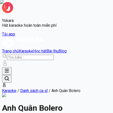
Yokara
Hát karaoke hoàn toàn miễn phí
Tải app
Trang chủ
Karaoke
Học hát
Bài thu
Blog
Karaoke
/
Danh sách ca sĩ
/
Anh Quân Bolero
Anh Quân Bolero