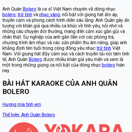
Anh Quân
Bolero
là ca sĩ Việt Nam chuyên về dòng nhạc
bolero
,
trữ tình
và
nhạc vàng
, nổi bật với giọng hát ấm áp,
truyền cảm và phong cách trình diễn sâu lắng. Anh Quân gây ấn
tượng với khán giả qua nhiều ca khúc về tình yêu, nỗi nhớ và
những câu chuyện đời thường, mang đến cảm xúc gần gũi và
chân thật. Sự nghiệp của anh gắn liền với các phòng trà,
chương trình âm nhạc và các sản phẩm thu âm riêng, giúp anh
khẳng định tên tuổi trong cộng đồng yêu nhạc
trữ tình
Việt
Nam. Với giọng hát đầy cảm xúc và cách truyền tải nội tâm tinh
tế, Anh Quân
Bolero
được nhiều khán giả yêu mến và xem là
một trong những giọng ca nổi bật của dòng nhạc
bolero
hiện
nay.
BÀI HÁT KARAOKE
CỦA
ANH QUÂN
BOLERO
Hương mía tình em
Thể hiện
:
Anh Quân Bolero