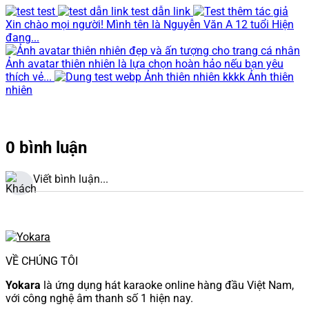
test
test dẫn link
Xin chào mọi người! Mình tên là Nguyễn Văn A 12 tuổi Hiện
đang...
Ảnh avatar thiên nhiên là lựa chọn hoàn hảo nếu bạn yêu
thích vẻ...
Ảnh thiên nhiên kkkk Ảnh thiên
nhiên
0 bình luận
Viết bình luận...
VỀ CHÚNG TÔI
Yokara
là ứng dụng hát karaoke online hàng đầu Việt Nam,
với công nghệ âm thanh số 1 hiện nay.